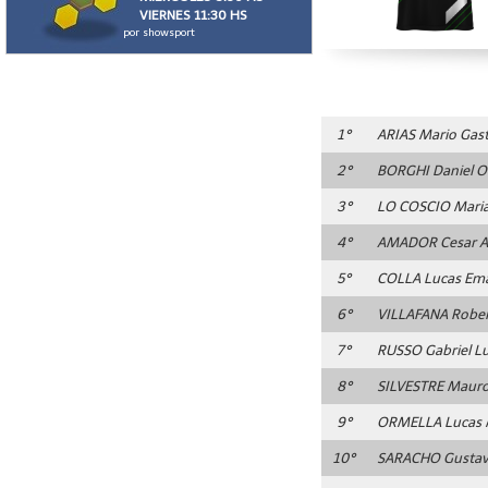
VIERNES 11:30 HS
por showsport
1°
ARIAS
Mario Gas
2°
BORGHI
Daniel O
3°
LO COSCIO
Maria
4°
AMADOR
Cesar A
5°
COLLA
Lucas Em
6°
VILLAFANA
Rober
7°
RUSSO
Gabriel L
8°
SILVESTRE
Mauro
9°
ORMELLA
Lucas 
10°
SARACHO
Gustav