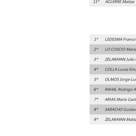
11°
AGUIRRE
Matias
1°
LEDESMA
Franco
2°
LO COSCIO
Maria
3°
ZELARAYAN
Julio
4°
COLLA
Lucas Em
5°
OLMOS
Jorge Lui
6°
RAHAL
Rodrigo A
7°
ARIAS
Mario Gas
8°
SARACHO
Gustavo
9°
ZELARAYAN
Mati