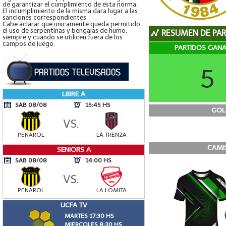
de garantizar el cumplimiento de esta norma.
El incumplimiento de la misma dara lugar a las
sanciones correspondientes.
Cabe aclarar que unicamente queda permitido
el uso de serpentinas y bengalas de humo,
RESUMEN DE PAR
siempre y cuando se utilicen fuera de los
campos de juego.
PARTIDOS GAN
5
LIBRE A
SAB 08/08
15:45 HS
GOL
VS.
PENAROL
LA TRENZA
CAMIS
SENIORS A
SAB 08/08
14:00 HS
VS.
PENAROL
LA LOMITA
UCFA TV
MARTES 17:30 HS
MIERCOLES 8:30 HS